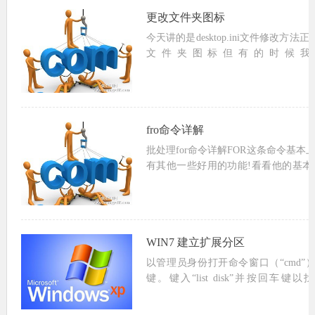
更改文件夹图标
今天讲的是desktop.ini文件修改方法
文件夹图标但有的时候我
[.ShellClassInfo]IconResource=folderico-re
fro命令详解
批处理for命令详解FOR这条命令基本
有其他一些好用的功能!看看他的基本
处理中的格式,直接在命令行只需要一个%
量名 IN (相关文...
WIN7 建立扩展分区
以管理员身份打开命令窗口（“cmd”）输入
键。键入“list disk”并按回车
入“select disk X”（用你的驱动器号