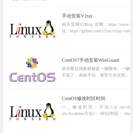
手动安装V2ray
相关官网V2Rray 官网：https://www.v2
址：https://github.com/v2ray/v2ray-co
CentOS7手动安装WireGuard
祥哥看过很教程都是一键脚本。一键
不说了。谈谈手动。看官方的文档，
核、安装WireGuard,配置、运行。#升级系统
epel...
CentOS修改时区时间
一、修改时区：方法1:cp /usr/share/zone
/etc/localt