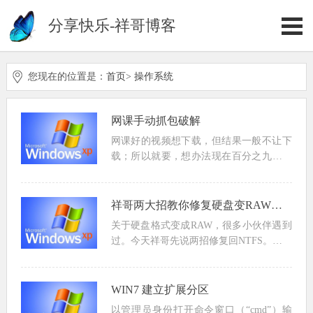
分享快乐-祥哥博客
您现在的位置是：
首页
>
操作系统
网课手动抓包破解
网课好的视频想下载，但结果一般不让下
载；所以就要，想办法现在百分之九十就
是m3u8,利用开发者工具或抓包工具，找
到m3u8下来就是找到加密的key如果具备
条件了，就可以利用m3u8批量下载工具下
祥哥两大招教你修复硬盘变RAW之恢愎NT
载了。...
关于硬盘格式变成RAW，很多小伙伴遇到
过。今天祥哥先说两招修复回NTFS。关于
硬盘或移动硬盘变为RAW，其实为了保证
数据安全性，祥哥还是建议先通过第三方
数据恢愎软件备份数据。在做修复。以下
WIN7 建立扩展分区
两种方法都成...
以管理员身份打开命令窗口（“cmd”）输