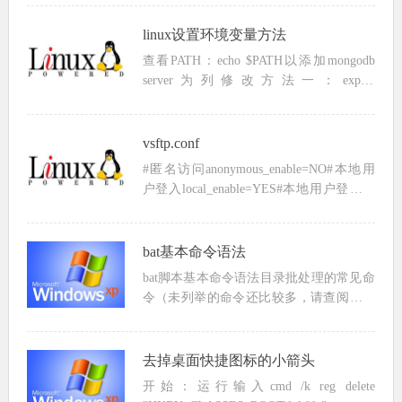
S...
linux设置环境变量方法
查看PATH：echo $PATH以添加mongodb
server为列修改方法一：export
PATH=/usr/local/mongodb/bin:$PATH//配置
完后可以通过echo $PA...
vsftp.conf
#匿名访问anonymous_enable=NO#本地用
户登入local_enable=YES#本地用户登入默
认目录local_root=/home/ftp/public#本地用
户写权限write_e...
bat基本命令语法
bat脚本基本命令语法目录批处理的常见命
令（未列举的命令还比较多，请查阅帮助
信息）1、REM 和 ::2、ECHO 和 @3、
PAUSE4、ERRORLEVEL5、TITLE6、
COLOR7、mode...
去掉桌面快捷图标的小箭头
开始：运行输入cmd /k reg delete