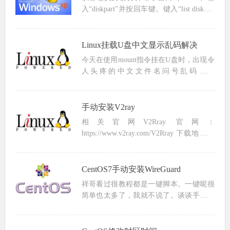
入“diskpart”并按回车键。键入“list disk”并
按回车键以找出驱动器的编号。输
入“select disk X”（用你的驱动器号替换
X）并按回车键。...
Linux挂载U盘中文显示乱码解决
今天在使用mount指令挂在U盘时，出现令
人头疼的中文文件名问号乱码。问
题： 使用 mount -t vfat /dev/sdb1
/home/usb 指令挂载，出现中文乱码解决方
案： 使用umo...
手动安装V2ray
相关官网V2Rray 官网：
https://www.v2ray.com/V2Rray 下载地址：
https://github.com/v2ray/v2ray-core/releases
在线生成UUID...
CentOS7手动安装WireGuard
祥哥看过很教程都是一键脚本。一键呢很
简单也太多了，我就不说了。谈谈手动。
看官方的文档，大至就分为，升级系统内
核、安装WireGuard,配置、运行。#升级系
统内核yum -y install epel...