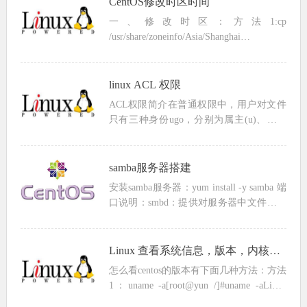
CentOS修改时区时间
一、修改时区：方法1:cp
/usr/share/zoneinfo/Asia/Shanghai
/etc/localtime方法2： #列出时区：
timedatectl list-timez...
linux ACL 权限
ACL权限简介在普通权限中，用户对文件
只有三种身份ugo，分别为属主(u)、属组
(g)和其他人(o)；每种用户身份拥有读
（read）、写（write）和执行（execute）
三种权限。但是在实际工作中...
samba服务器搭建
安装samba服务器：yum install -y samba 端
口说明：smbd：提供对服务器中文件、打
印资源的共享访问139 445nmbd：提供基
于NetBIOS主机名称的解释137 1382....
Linux 查看系统信息，版本，内核、CPU
怎么看centos的版本有下面几种方法：方法
1：uname -a[root@yun /]#uname -aLinux
yun 3.10.0-693.2.2e17.x86_64 #1 SMP Tue