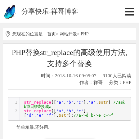
分享快乐-祥哥博客
您现在的位置是：
首页
>
网站开发
>
PHP
PHP替换str_replace的高级使用方法,
支持多个替换
时间：2018-10-16 09:05:07
9100人已阅读
作者：祥哥
分类：
PHP
1
str_replace
([
'a'
,
'b'
,
'c'
],
'a'
,
$str
);
//a或
b或c都替换成a
2
str_replace
([
'a'
,
'b'
,
'c'
],
[
'd'
,
'e'
,
'f'
],
$str
);
//a->d b->e c->f
简单粗暴,还好用.