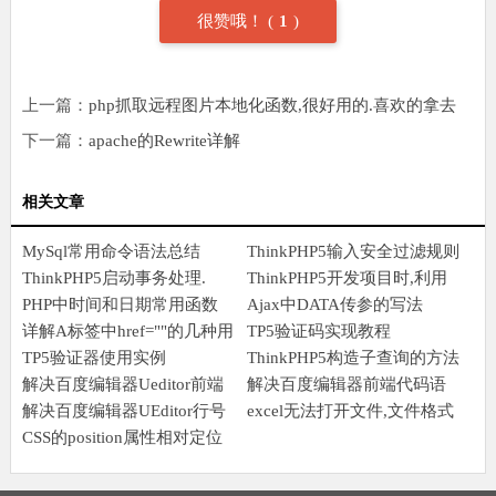
很赞哦！
(
1
)
上一篇：
php抓取远程图片本地化函数,很好用的.喜欢的拿去
下一篇：
apache的Rewrite详解
相关文章
MySql常用命令语法总结
ThinkPHP5输入安全过滤规则
ThinkPHP5启动事务处理.
ThinkPHP5开发项目时,利用
PHP中时间和日期常用函数
jQuery的Ajax异步上传图片
Ajax中DATA传参的写法
详解A标签中href=""的几种用
并实时预缆
TP5验证码实现教程
法而JavaScript:;又是什么
TP5验证器使用实例
ThinkPHP5构造子查询的方法
解决百度编辑器Ueditor前端
解决百度编辑器前端代码语
语法高亮加行号显示
解决百度编辑器UEditor行号
言不能自动换行问题
excel无法打开文件,文件格式
错位问题
CSS的position属性相对定位
或文件扩展名无效,请确定文
之绝对定位
件未损坏