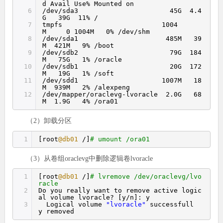
d Avail Use% Mounted on
6
/dev/sda3 45G 4.4
G 39G 11% /
7
tmpfs 1004
M 0 1004M 0% /dev/shm
8
/dev/sda1 485M 39
M 421M 9% /boot
9
/dev/sdb2 79G 184
M 75G 1% /oracle
10
/dev/sdb1 20G 172
M 19G 1% /soft
11
/dev/sdd1 1007M 18
M 939M 2% /alexpeng
12
/dev/mapper/oraclevg-lvoracle 2.0G 68
M 1.9G 4% /ora01
（2）卸载分区
1
[root
@db01
/]
# umount /ora01
（3）从卷组oraclevg中删除逻辑卷lvoracle
1
[root
@db01
/]
# lvremove /dev/oraclevg/lvo
racle
2
Do you really want to remove active logic
al volume lvoracle? [y/n]: y
3
Logical volume
"lvoracle"
successfull
y removed