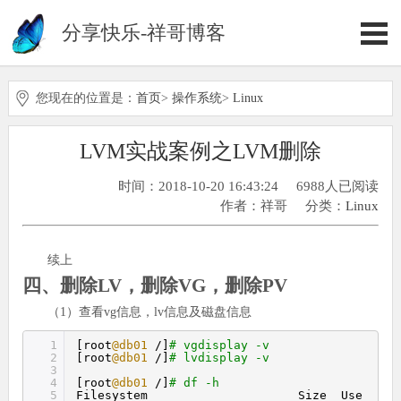
分享快乐-祥哥博客
您现在的位置是：
首页
>
操作系统
>
Linux
LVM实战案例之LVM删除
时间：2018-10-20 16:43:24
6988人已阅读
作者：祥哥
分类：
Linux
续上
四、删除LV，删除VG，删除PV
（1）查看vg信息，lv信息及磁盘信息
1
[root
@db01
/]
# vgdisplay -v
2
[root
@db01
/]
# lvdisplay -v
3
4
[root
@db01
/]
# df -h
5
Filesystem Size Use