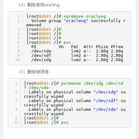
（4）删除卷组oraclevg
1
[root
@db01
/]
# vgremove oraclevg
2
Volume group
"oraclevg"
successfully r
emoved
3
[root
@db01
/]
#
4
[root
@db01
/]
#
5
[root
@db01
/]
#
6
[root
@db01
/]
# pvs
7
PV VG Fmt Attr PSize PFree
8
/dev/sde lvm2 a-- 2.00g 2.00g
9
/dev/sdf lvm2 a-- 2.00g 2.00g
10
/dev/sdg lvm2 a-- 2.00g 2.00g
（5）删除物理卷
1
[root
@db01
/]
# pvremove /dev/sdg /dev/sd
f /dev/sde
2
Labels on physical volume
"/dev/sdg"
su
ccessfully wiped
3
Labels on physical volume
"/dev/sdf"
su
ccessfully wiped
4
Labels on physical volume
"/dev/sde"
su
ccessfully wiped
5
[root
@db01
/]
#
6
[root
@db01
/]
# pvs