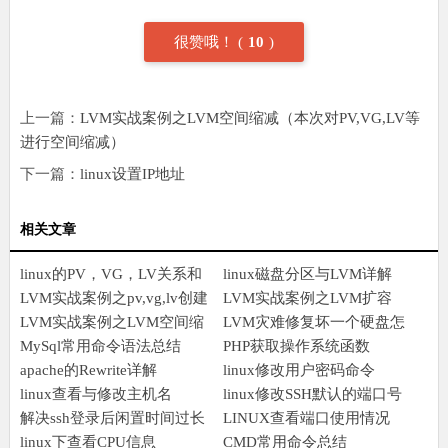
很赞哦！
(
10
)
上一篇：
LVM实战案例之LVM空间缩减（本次对PV,VG,LV等
进行空间缩减）
下一篇：
linux设置IP地址
相关文章
linux的PV，VG，LV关系和
linux磁盘分区与LVM详解
操作详解
LVM实战案例之pv,vg,lv创建
LVM实战案例之LVM扩容
到挂载
LVM实战案例之LVM空间缩
LVM灾难修复坏一个硬盘怎
减（本次对PV,VG,LV等进行
MySql常用命令语法总结
么办
PHP获取操作系统函数
空间缩减）
apache的Rewrite详解
linux修改用户密码命令
linux查看与修改主机名
linux修改SSH默认的端口号
解决ssh登录后闲置时间过长
22
LINUX查看端口使用情况
而断开连接
linux下查看CPU信息
CMD常用命令总结