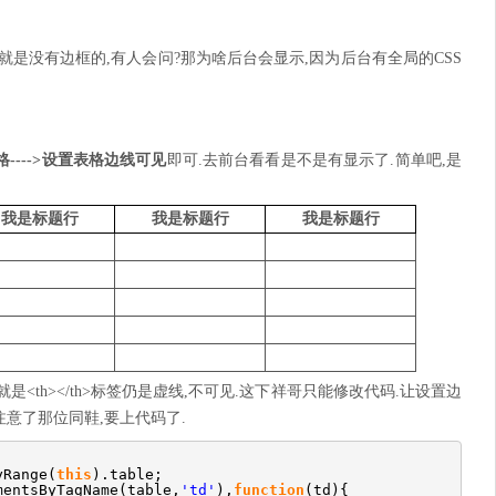
认就是没有边框的,有人会问?那为啥后台会显示,因为后台有全局的CSS
格---->设置表格边线可见
即可.去前台看看是不是有显示了.简单吧,是
我是标题行
我是标题行
我是标题行
<th></th>标签仍是虚线,不可见.这下祥哥只能修改代码.让设置边
注意了那位同鞋,要上代码了.
yRange(
this
).table;
mentsByTagName(table,
'td'
),
function
(td){