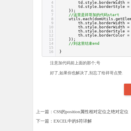
4
td.style.borderWidth 
5
td.style.borderStyle 
6
});
7
//这里是祥哥加的代码start
8
utils.each(domUtils.getEle
9
th.style.borderWidth =
10
th.style.borderWidth 
11
th.style.borderStyle 
12
th.style.borderColor 
13
});
14
//到这里结束end
15
16
}
注意加代码前上面的那个;号
好了,如果你也解决了,别忘了给祥哥点赞.
上一篇：
CSS的position属性相对定位之绝对定位
下一篇：
EXCEL中的$符详解