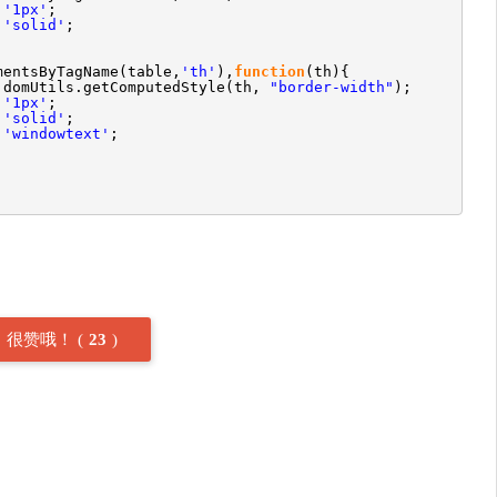
=
'1px'
;
=
'solid'
;
mentsByTagName(table,
'th'
),
function
(th){
 domUtils.getComputedStyle(th,
"border-width"
);
=
'1px'
;
=
'solid'
;
=
'windowtext'
;
很赞哦！
(
23
)