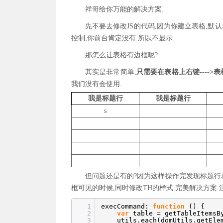
祥哥给你万能的解决方案.
先不要去修改JS的代码,因为你建立表格,默
控制,你前台肯定没有.所以不显示.
那怎么让表格有边框呢?
其实是非常简单,
只需要在表格上右键---->表
我们没有会使用.
我是标题行
我是标题行
s
但问题还是有的?因为这样操作完发现标题行就是
框可见的时候,同时修改TH的样式.完美解决方案.
1
execCommand:
function
() {
2
var
table = getTableItemsB
3
utils.each(domUtils.getEle