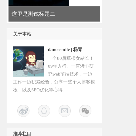
这里是测试标题二
关于本站
dancesmile | 杨青
一个80后草根女站长！
09年入行。一直潜心研
究web前端技术，一边
工作一边积累经验，分享一些个人博客模
板，以及SEO优化等心得。
推荐栏目