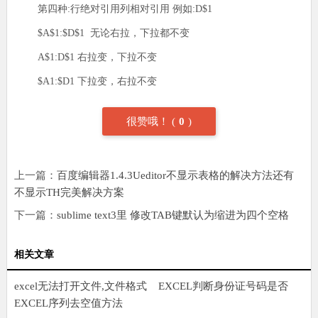
第四种:行绝对引用列相对引用 例如:D$1
$A$1:$D$1 无论右拉，下拉都不变
A$1:D$1 右拉变，下拉不变
$A1:$D1 下拉变，右拉不变
很赞哦！
(
0
)
上一篇：
百度编辑器1.4.3Ueditor不显示表格的解决方法还有
不显示TH完美解决方案
下一篇：
sublime text3里 修改TAB键默认为缩进为四个空格
相关文章
excel无法打开文件,文件格式
EXCEL判断身份证号码是否
或文件扩展名无效,请确定文
EXCEL序列去空值方法
正确的公式